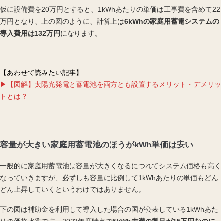
仮に設備費を20万円とすると、1kWhあたりの単価は工事費を含めて22
万円となり、上の図のように、計算上は
6kWhの家庭用蓄電システムの
導入費用は132万円
になります。
【あわせて読みたい記事】
▶【図解】太陽光発電と蓄電池を両方とも設置するメリット・デメリッ
トとは？
容量が大きい家庭用蓄電池のほうがkWh単価は安い
一般的に家庭用蓄電池は容量が大きくなるにつれてシステム価格も高く
なっていきますが、必ずしも容量に比例して1kWhあたりの単価もどん
どん上昇していくというわけではありません。
下の図は補助金を利用して導入した場合の国が公表している1kWhあた
りの価格水準です。2023年度時点で
5kWh未満の製品が15万円なのに