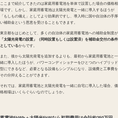
ここまで紹介してきたのは家庭用蓄電池を単体で設置した場合の価格相
場です。しかし、家庭用蓄電池は
太陽光発電
と一緒に導入するほうが
「もしもの備え」としてより効果的ですし、導入時に国や自治体の手厚
い補助金という恩恵を受けることもできます。
東京都をはじめとして、多くの自治体の家庭用蓄電池への補助金制度が
「太陽光発電の設置」（同時設置もしくは設置済）を補助金交付の条件
としている
からです。
また、後から太陽光発電を追加するよりも、最初から家庭用蓄電池と一
緒に導入したほうが、パワーコンディショナーをひとつのハイブリッド
型にできるなど、必要となる設備もシンプルになり、設備費と工事費を
その分抑えることができます。
それでは、家庭用蓄電池と太陽光発電を一緒に自宅に導入した場合、価
格相場はいくらぐらいなのでしょうか。
蓄電池5kWh＋太陽光5kWなら初期費用は合計約250万円