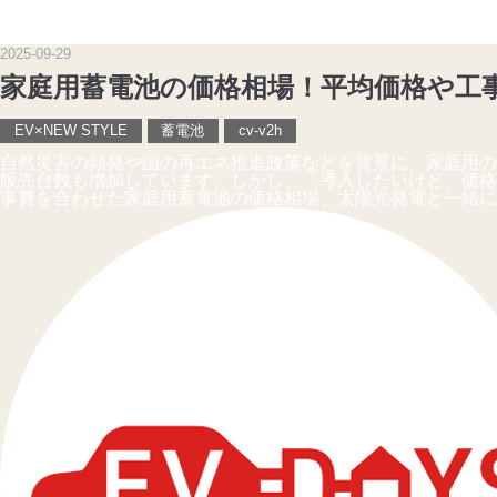
2025
-
09
-
29
家庭用蓄電池の価格相場！平均価格や工
EV×NEW STYLE
蓄電池
cv-v2h
自然災害の頻発や国の再エネ推進政策などを背景に、家庭用の
販売台数も増加しています。しかし、「導入したいけど、価格
事費を合わせた家庭用蓄電池の価格相場、太陽光発電と一緒に導