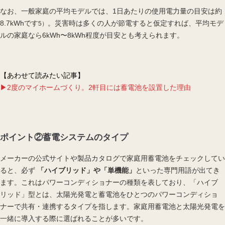
なお、一般家庭の平均モデルでは、1日あたりの使用電力量の目安は約
8.7kWhです
。災害時は多くの人が節電すると仮定すれば、平均モデ
5）
ルの家庭なら6kWh〜8kWh程度が目安とも考えられます。
【あわせて読みたい記事】
▶2度のマイホームづくり。2軒目には蓄電池を設置した理由
ポイント②蓄電システムのタイプ
メーカーの公式サイトや製品カタログで家庭用蓄電池をチェックしてい
ると、必ず
「ハイブリッド」や「単機能」
といった専門用語が出てき
ます。これはパワーコンディショナーの種類を表しており、「ハイブ
リッド」型とは、太陽光発電と蓄電池をひとつのパワーコンディショ
ナーで共有・連携するタイプを指します。家庭用蓄電池と太陽光発電を
一緒に導入する際に選ばれることが多いです。