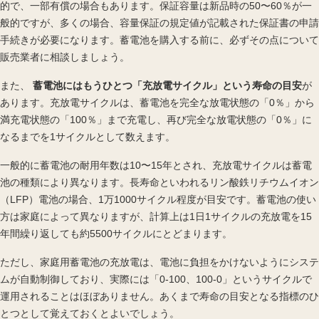
的で、一部有償の場合もあります。保証容量は新品時の50〜60％が一
般的ですが、多くの場合、容量保証の規定値が記載された保証書の申請
手続きが必要になります。蓄電池を購入する前に、必ずその点について
販売業者に相談しましょう。
また、
蓄電池にはもうひとつ「充放電サイクル」という寿命の目安
が
あります。充放電サイクルは、蓄電池を完全な放電状態の「0％」から
満充電状態の「100％」まで充電し、再び完全な放電状態の「0％」に
なるまでを1サイクルとして数えます。
一般的に蓄電池の耐用年数は10〜15年とされ、充放電サイクルは蓄電
池の種類により異なります。長寿命といわれるリン酸鉄リチウムイオン
（LFP）電池の場合、1万1000サイクル程度が目安です。蓄電池の使い
方は家庭によって異なりますが、計算上は1日1サイクルの充放電を15
年間繰り返しても約5500サイクルにとどまります。
ただし、家庭用蓄電池の充放電は、電池に負担をかけないようにシステ
ムが自動制御しており、実際には「0-100、100-0」というサイクルで
運用されることはほぼありません。あくまで寿命の目安となる指標のひ
とつとして覚えておくとよいでしょう。