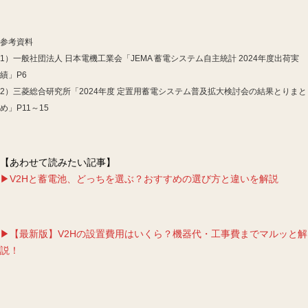
参考資料
1）
一般社団法人 日本電機工業会「JEMA 蓄電システム自主統計 2024年度出荷実
績」P6
2）
三菱総合研究所「2024年度 定置用蓄電システム普及拡大検討会の結果とりまと
め」P11～15
【あわせて読みたい記事】
▶V2Hと蓄電池、どっちを選ぶ？おすすめの選び方と違いを解説
▶【最新版】V2Hの設置費用はいくら？機器代・工事費までマルッと解
説！