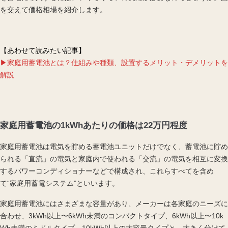
を交えて価格相場を紹介します。
【あわせて読みたい記事】
▶︎家庭用蓄電池とは？仕組みや種類、設置するメリット・デメリットを
解説
家庭用蓄電池の1kWhあたりの価格は22万円程度
家庭用蓄電池は電気を貯める蓄電池ユニットだけでなく、蓄電池に貯め
られる「直流」の電気と家庭内で使われる「交流」の電気を相互に変換
する
パワーコンディショナー
などで構成され、これらすべてを含め
て“家庭用蓄電システム”といいます。
家庭用蓄電池にはさまざまな容量があり、メーカーは各家庭のニーズに
合わせ、3
kWh
以上〜6kWh未満のコンパクトタイプ、6kWh以上〜10k
Wh未満のミドルタイプ、10kWh以上の大容量タイプと、大きく分けて