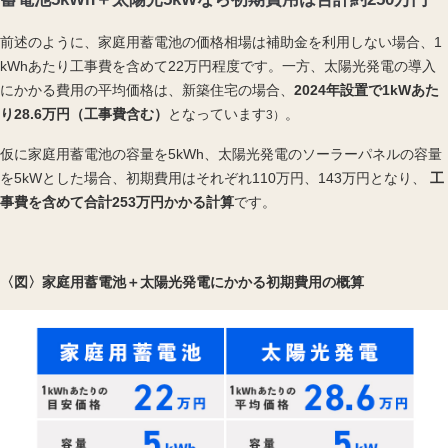
前述
のように、家庭用蓄電池の価格相場は補助金を利用しない場合、1
kWhあたり工事費を含めて22万円程度です。一方、太陽光発電の導入
にかかる費用の平均価格は、新築住宅の場合、
2024年設置で1kWあた
り28.6万円（工事費含む）
となっています
。
3）
仮に家庭用蓄電池の容量を5kWh、太陽光発電のソーラーパネルの容量
を5kWとした場合、初期費用はそれぞれ110万円、143万円となり、
工
事費を含めて合計253万円かかる計算
です。
〈図〉家庭用蓄電池＋太陽光発電にかかる初期費用の概算