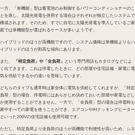
一方、「単機能」型は蓄電池のみ制御するパワーコンディショナーのこ
とを表し、太陽光発電を併用する場合はそれぞれが独立したシステムで
構成されます。そのため、すでに自宅に太陽光発電を導入しているご家
庭では単機能型が選ばれるケースが多いようです。
ハイブリッドのほうが高機能ですので、システム価格は単機能よりもハ
イブリッドのほうが割高な傾向にあります。
また、
「特定負荷」や「全負荷」
という専門用語もカタログなどによ
く出てきます。これは停電したときに、どの部屋や住宅設備・家電に電
気を供給できるかの違いを意味しています。
どちらのタイプも通常時は家全体に電気を供給してくれますが、「特定
負荷」型の場合、停電時にはあらかじめ決めておいた部屋や家電などし
か使用することができません。一方で、「全負荷」型の場合は停電時も
家中すべての家電を使うことができ、エアコンやIHクッキングヒーター
といった200Vの住宅設備も使用可能です。
ただし、特定負荷より全負荷のほうが高機能で利便性が高いため、シス