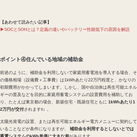
【あわせて読みたい記事】
▶SOCとSOHとは？定義の違いやバッテリー性能低下の原因を解説
ポイント④住んでいる地域の補助金
前述
のように、補助金を利用しないで家庭用蓄電池を導入する場合、そ
の価格相場（設備費＋工事費）は1kWhあたり22万円程度と、かなりの
初期費用がかかってしまいます。しかし、国や自治体は再生可能エネル
ギーの普及などを目的に家庭用蓄電システムの設置費用を補助してお
り、たとえば東京都の場合、新築住宅・既築住宅ともに
1kWhあたり1
2万円が交付
されます
。
6）
太陽光発電の設置、または再生可能エネルギー電力メニューに契約して
いることなどが条件になりますが、
補助金を利用するとしないとでは
蓄電システムのkWh単価に大きな差
があります。