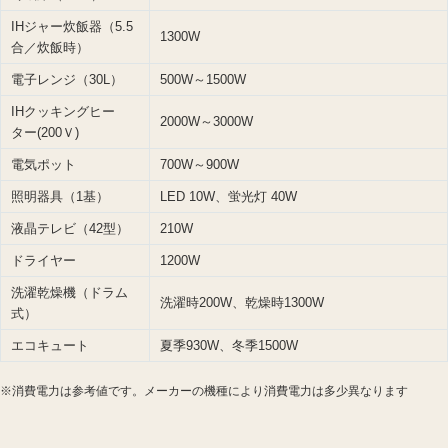
IHジャー炊飯器（5.5
1300W
合／炊飯時）
電子レンジ（30L）
500W～1500W
IHクッキングヒー
2000W～3000W
ター(200Ｖ)
電気ポット
700W～900W
照明器具（1基）
LED 10W、蛍光灯 40W
液晶テレビ（42型）
210W
ドライヤー
1200W
洗濯乾燥機（ドラム
洗濯時200W、乾燥時1300W
式）
エコキュート
夏季930W、冬季1500W
※消費電力は参考値です。メーカーの機種により消費電力は多少異なります